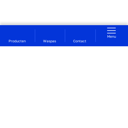
Menu
Producten
Waspas
Contact
Voor studerend Groningen | De Waslijn