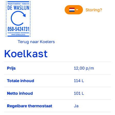
overslaan
Storing?
Terug naar Koelers
Koelkast
Prijs
12,00 p/m
Totale inhoud
114 L
Netto inhoud
101 L
Regelbare thermostaat
Ja