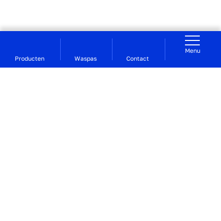
Menu
Producten
Waspas
Contact
Voor studerend Groningen | De Waslijn