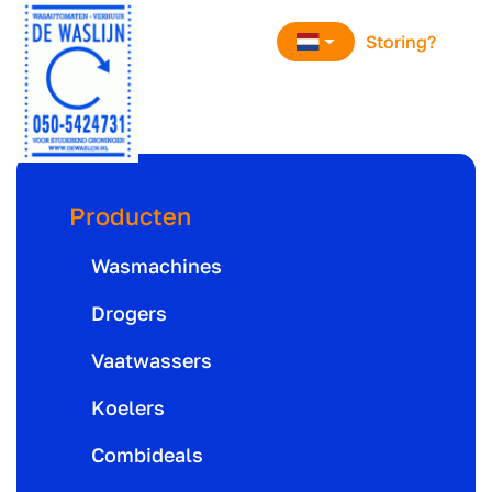
overslaan
Storing?
Producten
Wasmachines
Drogers
Vaatwassers
Koelers
Combideals