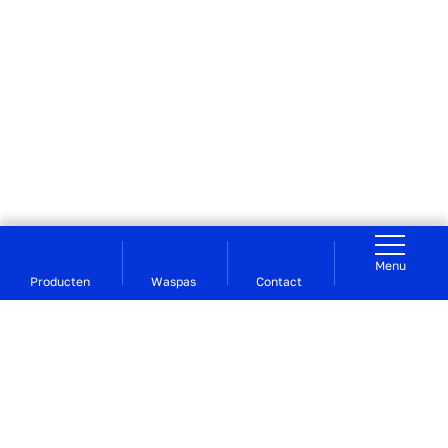
Menu
Producten
Waspas
Contact
Voor studerend Groningen | De Waslijn