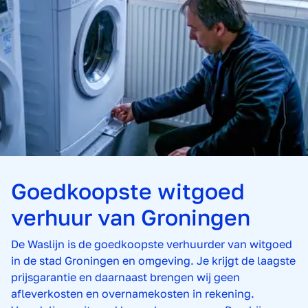
Goedkoopste witgoed
verhuur van Groningen
De Waslijn is de goedkoopste verhuurder van witgoed
in de stad Groningen en omgeving. Je krijgt de laagste
prijsgarantie en daarnaast brengen wij geen
afleverkosten en overnamekosten in rekening.