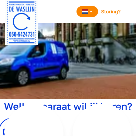
overslaan
Storing?
Welk apparaat wil jij huren?