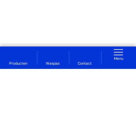
Menu
Producten
Waspas
Contact
Voor studerend Groningen | De Waslijn